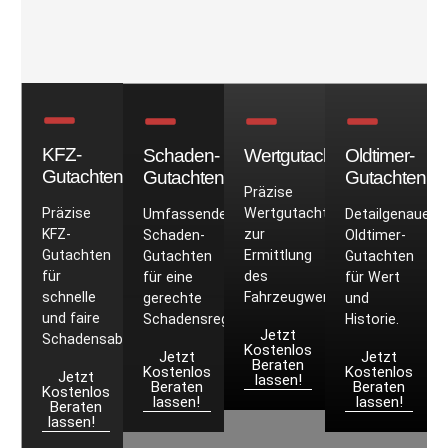
KFZ-
Schaden-
Wertgutachten
Oldtimer-
Gutachten
Gutachten
Gutachten
Präzise
Präzise
Wertgutachten
Umfassende
Detailgenaue
KFZ-
zur
Schaden-
Oldtimer-
Gutachten
Ermittlung
Gutachten
Gutachten
für
des
für eine
für Wert
schnelle
Fahrzeugwerts.
gerechte
und
und faire
Schadensregulierung.
Historie.
Jetzt
Schadensabwicklung.
Kostenlos
Jetzt
Jetzt
Beraten
Kostenlos
Kostenlos
Jetzt
lassen!
Beraten
Beraten
Kostenlos
lassen!
lassen!
Beraten
lassen!