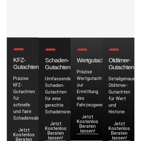
KFZ-
Schaden-
Wertgutachten
Oldtimer-
Gutachten
Gutachten
Gutachten
Präzise
Präzise
Wertgutachten
Umfassende
Detailgenaue
KFZ-
zur
Schaden-
Oldtimer-
Gutachten
Ermittlung
Gutachten
Gutachten
für
des
für eine
für Wert
schnelle
Fahrzeugwerts.
gerechte
und
und faire
Schadensregulierung.
Historie.
Jetzt
Schadensabwicklung.
Kostenlos
Jetzt
Jetzt
Beraten
Kostenlos
Kostenlos
Jetzt
lassen!
Beraten
Beraten
Kostenlos
lassen!
lassen!
Beraten