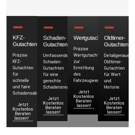
KFZ-
Schaden-
Wertgutachten
Oldtimer-
Gutachten
Gutachten
Gutachten
Präzise
Präzise
Wertgutachten
Umfassende
Detailgenaue
KFZ-
zur
Schaden-
Oldtimer-
Gutachten
Ermittlung
Gutachten
Gutachten
für
des
für eine
für Wert
schnelle
Fahrzeugwerts.
gerechte
und
und faire
Schadensregulierung.
Historie.
Jetzt
Schadensabwicklung.
Kostenlos
Jetzt
Jetzt
Beraten
Kostenlos
Kostenlos
Jetzt
lassen!
Beraten
Beraten
Kostenlos
lassen!
lassen!
Beraten
lassen!