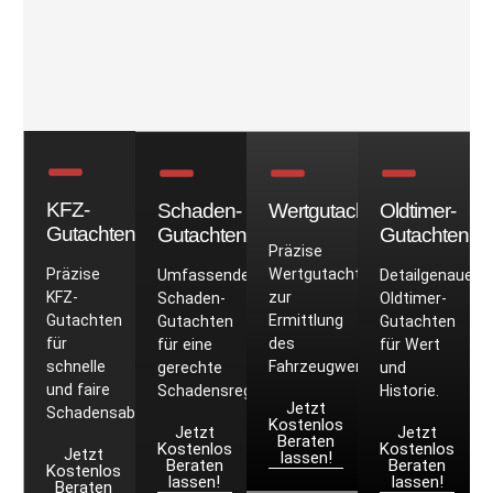
KFZ-
Schaden-
Wertgutachten
Oldtimer-
Gutachten
Gutachten
Gutachten
Präzise
Präzise
Wertgutachten
Umfassende
Detailgenaue
KFZ-
zur
Schaden-
Oldtimer-
Gutachten
Ermittlung
Gutachten
Gutachten
für
des
für eine
für Wert
schnelle
Fahrzeugwerts.
gerechte
und
und faire
Schadensregulierung.
Historie.
Jetzt
Schadensabwicklung.
Kostenlos
Jetzt
Jetzt
Beraten
Kostenlos
Kostenlos
Jetzt
lassen!
Beraten
Beraten
Kostenlos
lassen!
lassen!
Beraten