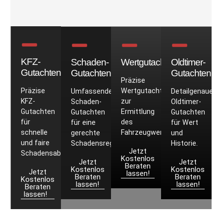
KFZ-
Schaden-
Wertgutachten
Oldtimer-
Gutachten
Gutachten
Gutachten
Präzise
Präzise
Wertgutachten
Umfassende
Detailgenaue
KFZ-
zur
Schaden-
Oldtimer-
Gutachten
Ermittlung
Gutachten
Gutachten
für
des
für eine
für Wert
schnelle
Fahrzeugwerts.
gerechte
und
und faire
Schadensregulierung.
Historie.
Jetzt
Schadensabwicklung.
Kostenlos
Jetzt
Jetzt
Beraten
Kostenlos
Kostenlos
Jetzt
lassen!
Beraten
Beraten
Kostenlos
lassen!
lassen!
Beraten
lassen!